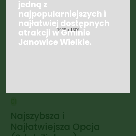
jedną z
najpopularniejszych i
najłatwiej dostępnych
atrakcji w Gminie
Janowice Wielkie.
01
Najszybsza i
Najłatwiejsza Opcja