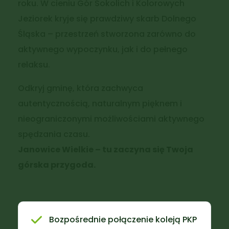
roku. W cieniu Gór Sokolich i Kolorowych
Jeziorek kryje się prawdziwy skarb Dolnego
Śląska – przestrzeń stworzona zarówno do
aktywnego wypoczynku, jak i do pełnego
relaksu.
Odkryj gminę, która zachwyca
autentycznością, naturalnym pięknem i
nieograniczonymi możliwościami aktywnego
spędzania czasu.
Janowice Wielkie – tu zaczyna się Twoja
górska przygoda.
Bozpośrednie połączenie koleją PKP