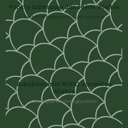
Punkty adresowe Janowice Wielkie
Ewidencja Miejscowości, ulic i adresów
Administrator RODO Janowice
Wielkie
Obowiązek Informacyjny RODO