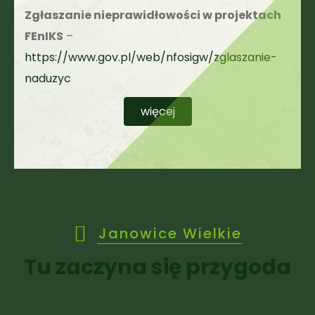
Zgłaszanie nieprawidłowości w projektach
FEnIKS
–
https://www.gov.pl/web/nfosigw/zglaszanie-
naduzyc
więcej
Janowice Wielkie
Tu zaczyna się przygoda