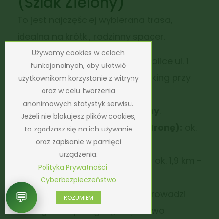
(Szlak Zielony)
To jest najczęściej wybierana trasa,
idealna na krótki, rodzinny spacer.
Używamy cookies w celach
Start:
Janowice Wielkie (okolice ul. 1
funkcjonalnych, aby ułatwić
Maja / ul. Zamkowej lub parking przy
użytkownikom korzystanie z witryny
oraz w celu tworzenia
wejściu na szlak).
anonimowych statystyk serwisu.
Oznakowanie:
Szlak
Zielony
.
Jeżeli nie blokujesz plików cookies,
Czas przejścia (w jedną stronę):
ok.
to zgadzasz się na ich używanie
oraz zapisanie w pamięci
40–45 minut.
urządzenia.
Długość (w jedną stronę):
ok. 1,9 km -
Polityka Prywatności
2,3 km.
Cyberbezpieczeństwo
Charakterystyka:
Trasa prowadzi
💬
ROZUMIEM
łagodnie pod górę, częściowo