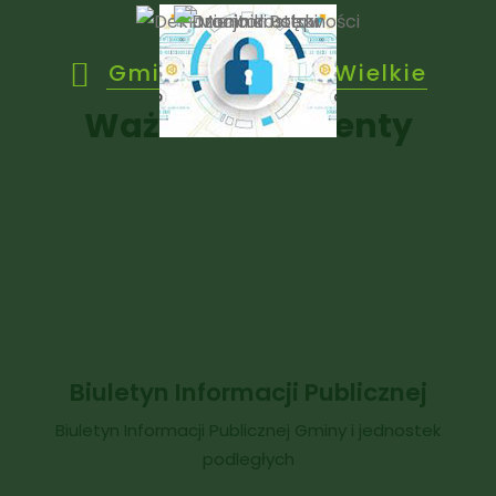
Gmina Janowice Wielkie
Ważne dokumenty
Biuletyn Informacji Publicznej
Biuletyn Informacji Publicznej Gminy i jednostek
podległych