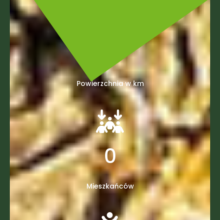
0
Powierzchnia w km
0
Mieszkańców