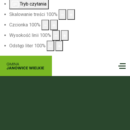
Tryb czytania
Skalowanie treści
100
%
Czcionka
100
%
Wysokość linii
100
%
Odstęp liter
100
%
Gmina
Janowice Wielkie
Nie czekaj na idealny moment — on właśnie nadszedł.
Spakuj dobry humor, zabierz bliskich i wyrusz tam, gdzie