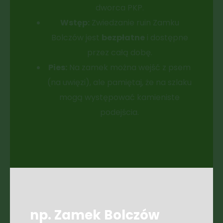
dworca PKP.
Wstęp:
Zwiedzanie ruin Zamku
Bolczów jest
bezpłatne
i dostępne
przez całą dobę.
Pies:
Na zamek można wejść z psem
(na uwięzi), ale pamiętaj, że na szlaku
mogą występować kamieniste
podejścia.
np. Zamek Bolczów