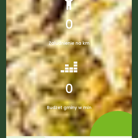
0
Zaludnienie na km
0
Budżet gminy w mln